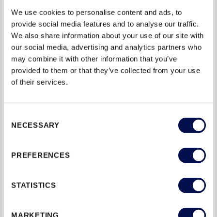
MODUS 2
We use cookies to personalise content and ads, to
AUDIENZ 26
provide social media features and to analyse our traffic.
We also share information about your use of our site with
CHARISMA EQ
our social media, advertising and analytics partners who
may combine it with other information that you’ve
EUROBA-E3
provided to them or that they’ve collected from your use
of their services.
EUROBA-K
STRUKTURA RS
Consent
​OPTIMA 30
NECESSARY
Selection
OPTIMA LO23
PREFERENCES
TYP 42 SK2
STATISTICS
-
TYP 70 SK4
MARKETING