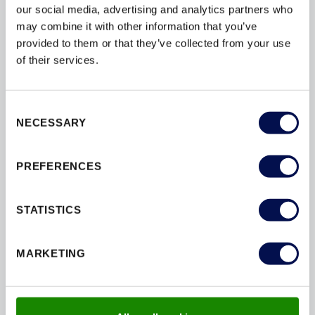
our social media, advertising and analytics partners who
may combine it with other information that you’ve
provided to them or that they’ve collected from your use
of their services.
PROFIL 43_G
Consent
NECESSARY
Selection
PREFERENCES
OŚCIEŻNICA Z PODWÓJNĄ PRZYLGĄ
STATISTICS
(SKRZYDŁO PRZYLGOWE)
MARKETING