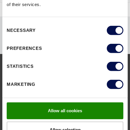
of their services.
Consent
NECESSARY
Selection
PREFERENCES
STATISTICS
SERWIS I POBIERANIE
MARKETING
Tutaj znajdziesz wszystkie ważne
dokumenty
Allow all cookies
POBIERZ
Allow selection