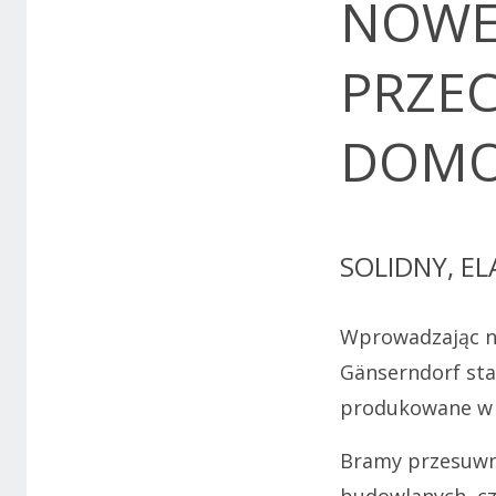
NOWE
PRZE
DOMO
SOLIDNY, E
Wprowadzając n
Gänserndorf st
produkowane w A
Bramy przesuwn
budowlanych, cz