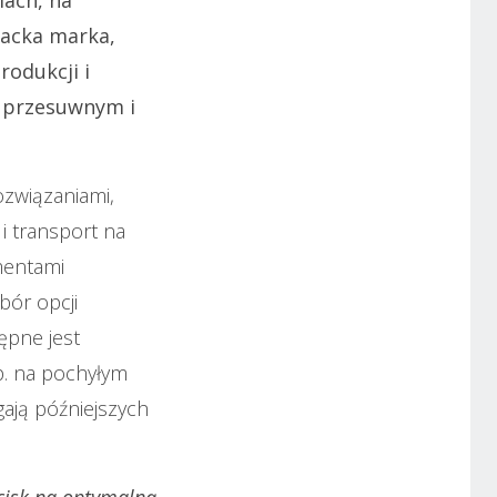
acka marka,
rodukcji i
 przesuwnym i
związaniami,
 i transport na
mentami
bór opcji
ępne jest
p. na pochyłym
ają późniejszych
cisk na optymalną