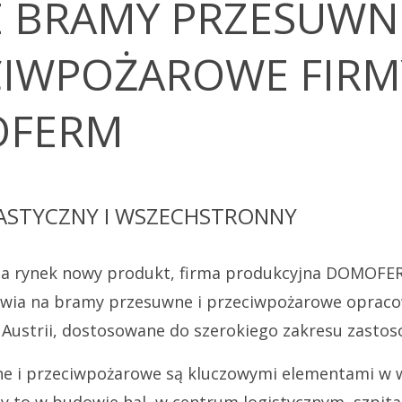
 BRAMY PRZESUWNE
CIWPOŻAROWE FIRM
FERM
LASTYCZNY I WSZECHSTRONNY
a rynek nowy produkt, firma produkcyjna DOMOFE
awia na bramy przesuwne i przeciwpożarowe opraco
ustrii, dostosowane do szerokiego zakresu zastos
e i przeciwpożarowe są kluczowymi elementami
w 
y to w budowie hal, w centrum logistycznym, szpita