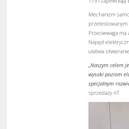
179 i zapewniają
Mechanizm samoz
przetestowanym 
Przeciwwaga ma a
Napęd elektryczn
ułatwia otwieran
„Naszym celem jes
wysoki poziom el
specjalnym rozwi
sprzedaży AT.