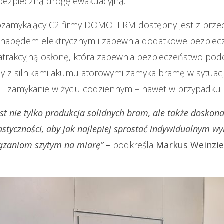
 bezpieczną drogę ewakuacyjną.
amykający C2 firmy DOMOFERM dostępny jest z przec
napędem elektrycznym i zapewnia dodatkowe bezpiec
trakcyjną osłonę, która zapewnia bezpieczeństwo podc
y z silnikami akumulatorowymi zamyka bramę w sytuacji
ie i zamykanie w życiu codziennym – nawet w przypadku
t nie tylko produkcja solidnych bram, ale także doskona
astyczności, aby jak najlepiej sprostać indywidualnym 
ązaniom szytym na miarę” –
podkreśla
Markus Weinzie