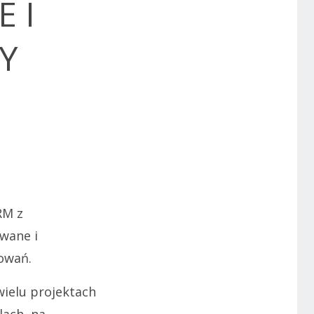
 I
Y
RM z
wane i
owań.
wielu projektach
lach, na