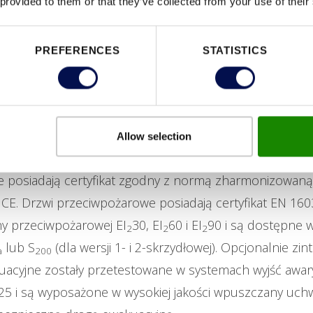
 provided to them or that they’ve collected from your use of their
PREFERENCES
STATISTICS
ezawodne rozwiązania z jednego źródła
Allow selection
M spełniają najwyższe standardy jakościowe i są wyko
 posiadają certyfikat zgodny z normą zharmonizowaną
CE. Drzwi przeciwpożarowe posiadają certyfikat EN 160
y przeciwpożarowej EI
30, EI
60 i EI
90 i są dostępne w
2
2
2
lub S
(dla wersji 1- i 2-skrzydłowej). Opcjonalnie zi
a
200
uacyjne zostały przetestowane w systemach wyjść awar
25 i są wyposażone w wysokiej jakości wpuszczany uch