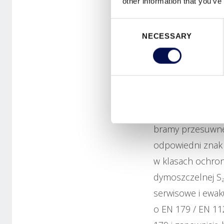
other information that you’ve
Consent
NECESSARY
Selection
Bezpieczne i ni
Produkty DOMOFER
bramy przesuwne
odpowiedni znak 
w klasach ochron
dymoszczelnej S
serwisowe i ewak
o EN 179 / EN 11