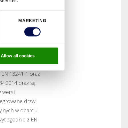
 services.
MARKETING
Allow all cookies
nane z precyzją:
 EN 13241-1 oraz
34:2014 oraz są
 wersji
ntegrowane drzwi
yjnych w oparciu
wyt zgodnie z EN