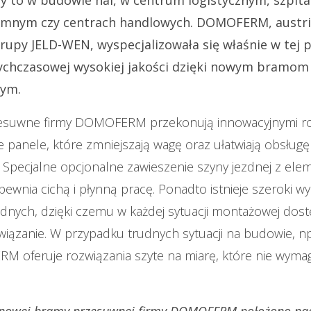
emnym czy centrach handlowych. DOMOFERM, austri
rupy JELD-WEN, wyspecjalizowała się właśnie w tej p
ychczasowej wysokiej jakości dzięki nowym bramom
ym.
suwne firmy DOMOFERM przekonują innowacyjnymi ro
ne panele, które zmniejszają wagę oraz ułatwiają obsługę
 Specjalne opcjonalne zawieszenie szyny jezdnej z ele
wnia cichą i płynną pracę. Ponadto istnieje szeroki wy
dnych, dzięki czemu w każdej sytuacji montażowej dost
iązanie. W przypadku trudnych sytuacji na budowie, n
M oferuje rozwiązania szyte na miarę, które nie wymag
 nowej bramy przesuwnej firmy DOMOFERM położono na