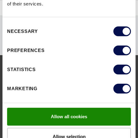
of their services.
Consent
NECESSARY
Selection
PREFERENCES
STATISTICS
SERWIS I POBIERANIE
Tutaj znajdziesz wszystkie ważne
MARKETING
dokumenty
Allow all cookies
POBIERZ
Allow selection