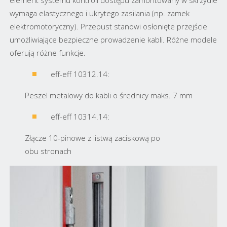
element systemu kontroli dostępu zamontowany w skrzydle
wymaga elastycznego i ukrytego zasilania (np. zamek
elektromotoryczny). Przepust stanowi osłonięte przejście
umożliwiające bezpieczne prowadzenie kabli. Różne modele
oferują różne funkcje.
eff-eff 10312.14:
Peszel metalowy do kabli o średnicy maks. 7 mm
eff-eff 10314.14:
Złącze 10-pinowe z listwą zaciskową po
obu stronach