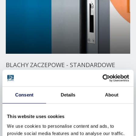
BLACHY ZACZEPOWE - STANDARDOWE
ORAZ DEDYKOWANE POD ELEKTROZACZEP
Zalecane w miejscach intensywnie użytkowanych takich jak
przychodnie, szkoły i inne obiekty użyteczności
Consent
Details
About
publicznej. Posiadają wymierne zalety:
Możliwość elastycznej konwersji
This website uses cookies
elektrozaczepu w dowolnym momencie
We use cookies to personalise content and ads, to
Optymalna ochrona krawędzi ze stali
provide social media features and to analyse our traffic.