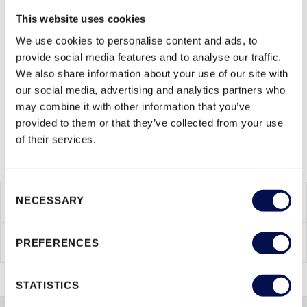
90 minut. Temperatura po stronie przeciwnej do ognia może
This website uses cookies
wzrosnąć tylko nieznacznie. Szyby FlamTec® EI90 zapewniają
We use cookies to personalise content and ads, to
zatem doskonałą ochronę na drogach ewakuacyjnych i
provide social media features and to analyse our traffic.
ratunkowych. Utrzymanie ich w stanie wolnym od ognia i
We also share information about your use of our site with
dymu jest podstawą każdej koncepcji ochrony
our social media, advertising and analytics partners who
przeciwpożarowej.
may combine it with other information that you’ve
provided to them or that they’ve collected from your use
of their services.
Consent
CECHY PRODUKTU
NECESSARY
Selection
SZYBY
PREFERENCES
STATISTICS