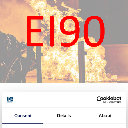
Przeszklenia FlamTec® EI90 składają się ze stalowych
ościeżnic, w których umieszcza się specjalne szyby – w
przypadku pożaru skutecznie zapobiegają rozprzestrzenianiu
Consent
Details
About
się ognia, dymu i promieniowania cieplnego przez co najmniej