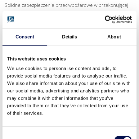
Solidne zabezpieczenie przeciwpożarowe w przekonującej i
jednoznacznej estetyce. Linia ECONOMY najlepiej nadaje się
do zastosowania w miejscach o średniej częstotliwości
użytkowania. Dzięki wysokiej wytrzymałości drzwi te mogą
Consent
Details
About
stanowić integralną część każdego projektu.
DOMOFERM opracował drzwi przeciwpożarowe BAUMEISTER -
najskuteczniejsze w swojej klasie. Produkt ten zapewnia
This website uses cookies
większą elastyczność dzięki systemowej ościeżnicy (profil
We use cookies to personalise content and ads, to
377) sprawdzającej się w przypadku otynkowanych i
provide social media features and to analyse our traffic.
nieotynkowanych ścian z cegły, betonu i gazobetonu.
We also share information about your use of our site with
Skrócony czas montażu i dołączone materiały
our social media, advertising and analytics partners who
montażowe sprawiają, że inwestorzy chętnie decydują się na
may combine it with other information that you’ve
provided to them or that they’ve collected from your use
to rozwiązanie.
of their services.
Consent