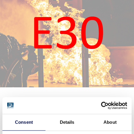
Przeszklenia FlamTec® E30 składają się ze stalowych
ościeżnic, w których umieszcza się specjalne szyby – w
przypadku pożaru skutecznie zapobiegają rozprzestrzenianiu
Consent
Details
About
się ognia i dymu przez co najmniej 30 minut. Nie określono