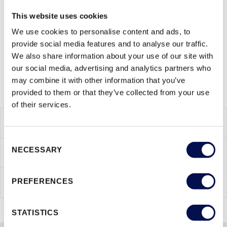
żadnych wymagań dotyczących wzrostu temperatury po
This website uses cookies
stronie przeciwnej do ognia. Szyby te są często stosowane w
naświetlach w budynkach biurowych i administracyjnych lub w
We use cookies to personalise content and ads, to
miejscach wymagających oświetlenia pośredniego.
provide social media features and to analyse our traffic.
We also share information about your use of our site with
our social media, advertising and analytics partners who
may combine it with other information that you’ve
provided to them or that they’ve collected from your use
of their services.
CECHY PRODUKTU
Consent
NECESSARY
SZYBY
Selection
INNE WERSJE WYKONANIA
PREFERENCES
STATISTICS