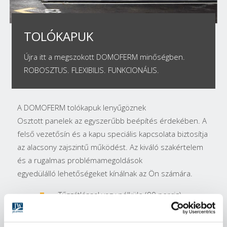
TOLÓKAPUK
Újra itt a megszokott DOMOFERM minőségben.
ROBOSZTUS. FLEXIBILIS. FUNKCIONÁLIS.
A DOMOFERM tolókapuk lenyűgöznek
Osztott panelek az egyszerűbb beépítés érdekében. A
felső vezetősín és a kapu speciális kapcsolata biztosítja
az alacsony zajszintű működést. Az kiváló szakértelem
és a rugalmas problémamegoldások
egyedülálló lehetőségeket kínálnak az Ön számára.
Tűzgátlással vagy nélküle (90 percig)
S200 füstgátlás 1- és 2-szárnyú
kapuknál