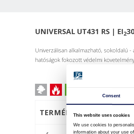
UNIVERSAL UT431 RS | EI
30
2
Univerzálisan alkalmazható, sokoldalú - 
hatóságok fokozott védelmi követelmények
Consent
TERMÉKJELLEMZŐK
This website uses cookies
We use cookies to personalis
information about your use of