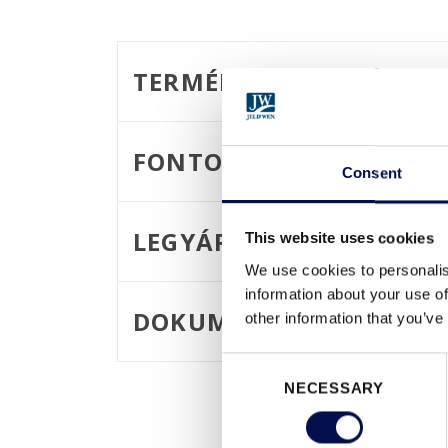
TERMÉKISMERTETŐ
FONTOSABB TERMÉKJEL
Consent
LEGYÁRTHATÓ MÉRETEK
This website uses cookies
We use cookies to personalis
information about your use of
DOKUMENTUMOK
other information that you’ve
Consent
NECESSARY
Selection