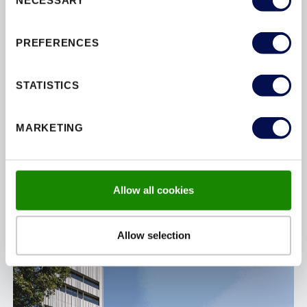
NECESSARY
Selection
PREFERENCES
STATISTICS
MARKETING
MULTIVERSUM BÉCS SCHWECHAT
DOMOFERM REFERENCIA Projekt: Multiversum Wien
Schwechat – Kulturális és SportközpontA proje...
Allow all cookies
Allow selection