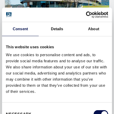
Consent
Details
About
KTM MOTOHALL
This website uses cookies
We use cookies to personalise content and ads, to
DOMOFERM referencia PROJEKT: KTM Motohall,
provide social media features and to analyse our traffic.
MattighofenA projekt: Innováció és dinamizmus a
We also share information about your use of our site with
Motoha...
our social media, advertising and analytics partners who
may combine it with other information that you’ve
provided to them or that they’ve collected from your use
of their services.
Consent