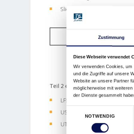
Slide
DOWNLOAD DOMO TE
Zustimmung
Diese Webseite verwendet 
Wir verwenden Cookies, um I
und die Zugriffe auf unsere 
Website an unsere Partner fü
Teil 2 enthält:
möglicherweise mit weiteren
der Dienste gesammelt habe
LF5xx Economy
Einwilligungsauswahl
US4xx Trend
NOTWENDIG
UT4xx Universal