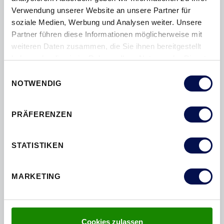
Verwendung unserer Website an unsere Partner für
soziale Medien, Werbung und Analysen weiter. Unsere
Partner führen diese Informationen möglicherweise mit
weiteren Daten zusammen, die Sie ihnen bereitgestellt
haben oder die sie im Rahmen Ihrer Nutzung der Dienste
gesammelt haben.
PROFIL 43_G
Einwilligungsauswahl
NOTWENDIG
PRÄFERENZEN
UMFASSUNGSZARGE MIT DOPPELFALZ
STATISTIKEN
MARKETING
Cookies zulassen