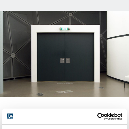
PREMIUM US631 & US632 | EI
30
2
Eine auffallend schöne Tür für alle Einsatzbereiche, wo auf