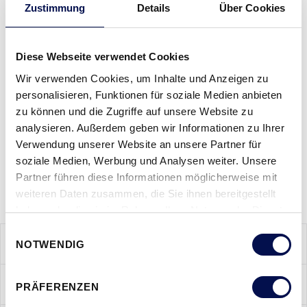
Zustimmung
Details
Über Cookies
besondere gestalterische und funktionale Qualität Wert
gelegt wird. Im öffentlichen Raum, in
Veranstaltungsgebäuden, Museen usw. bewährt sich die
Diese Webseite verwendet Cookies
PREMIUM Linie nicht nur durch ihre Ästhetik, sondern auch
Wir verwenden Cookies, um Inhalte und Anzeigen zu
durch ihr hohes Maß an Sicherheit. An
personalisieren, Funktionen für soziale Medien anbieten
Ausstattungsoptionen stehen Ihnen Schall-, Wärme-, Feuer-
zu können und die Zugriffe auf unsere Website zu
und Rauchschutz ebenso zur Verfügung, wie Paniksysteme
analysieren. Außerdem geben wir Informationen zu Ihrer
und eine umfangreiche Auswahl an Schlossvarianten.
Verwendung unserer Website an unsere Partner für
soziale Medien, Werbung und Analysen weiter. Unsere
Partner führen diese Informationen möglicherweise mit
weiteren Daten zusammen, die Sie ihnen bereitgestellt
haben oder die sie im Rahmen Ihrer Nutzung der Dienste
gesammelt haben.
Einwilligungsauswahl
PRODUKTMERKMALE
NOTWENDIG
PRODUKTANSICHTEN
PRÄFERENZEN