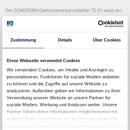
Der DOMOFERM Gleitschienentürschließer TS 61 weist ein
besonders formschönes Design durch seine
Edelstahlabdeckung auf. Auch bei ihm sind die Schließkraft
sowie die Schließ- und Endschlaggeschwindigkeit separat
einstellbar. Optional ist eine komplette Edelstahlabdeckung
Zustimmung
Details
Über Cookies
für Schließer und Gleitschiene lieferbar.
Diese Webseite verwendet Cookies
Wir verwenden Cookies, um Inhalte und Anzeigen zu
personalisieren, Funktionen für soziale Medien anbieten
zu können und die Zugriffe auf unsere Website zu
analysieren. Außerdem geben wir Informationen zu Ihrer
Verwendung unserer Website an unsere Partner für
soziale Medien, Werbung und Analysen weiter. Unsere
Partner führen diese Informationen möglicherweise mit
weiteren Daten zusammen, die Sie ihnen bereitgestellt
haben oder die sie im Rahmen Ihrer Nutzung der Dienste