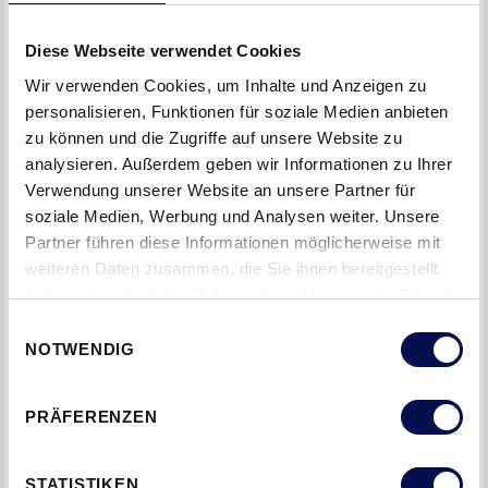
Diese Webseite verwendet Cookies
Wir verwenden Cookies, um Inhalte und Anzeigen zu
personalisieren, Funktionen für soziale Medien anbieten
zu können und die Zugriffe auf unsere Website zu
analysieren. Außerdem geben wir Informationen zu Ihrer
Verwendung unserer Website an unsere Partner für
soziale Medien, Werbung und Analysen weiter. Unsere
JOSEF ANYS
Partner führen diese Informationen möglicherweise mit
weiteren Daten zusammen, die Sie ihnen bereitgestellt
Oberösterreich, Salzburg,
haben oder die sie im Rahmen Ihrer Nutzung der Dienste
Ennstal-Steiermark
gesammelt haben.
Einwilligungsauswahl
+43 (0) 664 253 29 64
NOTWENDIG
JAnys@jeldwen.com
PRÄFERENZEN
STATISTIKEN