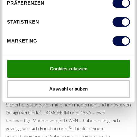
PRÄFERENZEN
Die Wohnungen in den Türmen 1 und 2 sind mit 500
Eingangstüren von DANA und 500 Stahlzargen von
STATISTIKEN
DOMOFERM ausgestattet, die Sicherheit und Wohlbefinden
für die Bewohner gewährleisten. Die Türen und Zargen
MARKETING
fügen sich mit sorgfältig ausgewählten Farben, Oberflächen
und Funktionen perfekt in das innovative Wohnkonzept der
TrIIIple Tower ein.
Cookies zulassen
Fazit: Wohnen mit höchstem Sicherheitsstandard
Auswahl erlauben
Die TrIIIple Tower stehen für ein Wohnkonzept, das höchste
Sicherheitsstandards mit einem modernen und innovativen
Design verbindet. DOMOFERM und DANA – zwei
hochwertige Marken von JELD-WEN – haben erfolgreich
gezeigt, wie sich Funktion und Ästhetik in einem
zukunftsweisenden Wohnprojekt vereinen lassen.