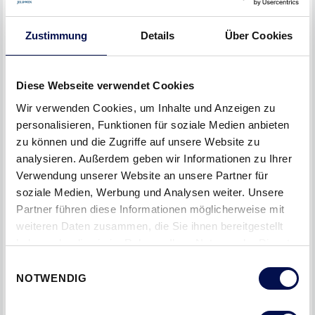
ihre Robustheit bekannt und werden je nach
Widerstandsklasse und ÖNORM mit zusätzlichen
Zustimmung
Details
Über Cookies
Verstärkungen und Mehrfachverriegelungen ausgestattet.
DANA Dominant 3 Sicherheitstüre: Ausgestattet mit
Diese Webseite verwendet Cookies
Widerstandsklasse 2, 5-fach-Verriegelung und 3
Bandsicherungen, bietet diese Tür optimalen Schutz.
Wir verwenden Cookies, um Inhalte und Anzeigen zu
personalisieren, Funktionen für soziale Medien anbieten
Innentüren DANA EUROBA im dezenten und harmonischen
zu können und die Zugriffe auf unsere Website zu
Design Weiß.
analysieren. Außerdem geben wir Informationen zu Ihrer
Verwendung unserer Website an unsere Partner für
Wohnturm 3 – Studententurm:
soziale Medien, Werbung und Analysen weiter. Unsere
Partner führen diese Informationen möglicherweise mit
Im Studenten-Wohnturm wurden DOMOFERM Stahlzargen
weiteren Daten zusammen, die Sie ihnen bereitgestellt
im Profil 42, und DANA Eingangstürblatt EUROBA mit 35 dB
haben oder die sie im Rahmen Ihrer Nutzung der Dienste
für exzellenten Schallschutz verbaut.
gesammelt haben.
Einwilligungsauswahl
NOTWENDIG
Ein Gefühl von Sicherheit und Wohlbefinden