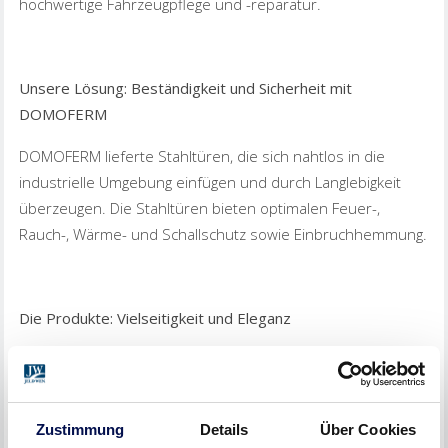
hochwertige Fahrzeugpflege und -reparatur.
Unsere Lösung: Beständigkeit und Sicherheit mit
DOMOFERM
DOMOFERM lieferte Stahltüren, die sich nahtlos in die
industrielle Umgebung einfügen und durch Langlebigkeit
überzeugen. Die Stahltüren bieten optimalen Feuer-,
Rauch-, Wärme- und Schallschutz sowie Einbruchhemmung.
Die Produkte: Vielseitigkeit und Eleganz
Die Stahltüren von DOMOFERM verbinden zeitloses Design
mit höchsten Sicherheitsstandards. Sie sind besonders
langlebig und passen ideal zur energieeffizienten Bauweise
Zustimmung
Details
Über Cookies
der Werkstatt.