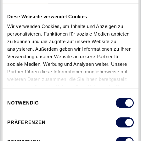
Diese Webseite verwendet Cookies
Energieeffizienz und Umweltbewusstsein
Wir verwenden Cookies, um Inhalte und Anzeigen zu
personalisieren, Funktionen für soziale Medien anbieten
DOMOFERMs Stahltüren tragen zur optimalen
zu können und die Zugriffe auf unsere Website zu
Wärmeisolierung bei und schonen die Umwelt. Sie
analysieren. Außerdem geben wir Informationen zu Ihrer
ergänzen das Konzept der Werkstatt perfekt.
Verwendung unserer Website an unsere Partner für
soziale Medien, Werbung und Analysen weiter. Unsere
Partner führen diese Informationen möglicherweise mit
Fazit: Eine perfekte Symbiose aus Funktion und Design
weiteren Daten zusammen, die Sie ihnen bereitgestellt
haben oder die sie im Rahmen Ihrer Nutzung der Dienste
Rohringer Automotive ist ein Paradebeispiel für moderne
gesammelt haben.
Einwilligungsauswahl
Technik, Nachhaltigkeit und Sicherheit. DOMOFERMs
NOTWENDIG
Stahltüren tragen wesentlich zur Sicherheit und
ästhetischen Ausstrahlung bei.
PRÄFERENZEN
DOMOFERM – IHR PARTNER FÜR LANGLEBIGE UND
SICHERE STAHLTÜRLÖSUNGEN.