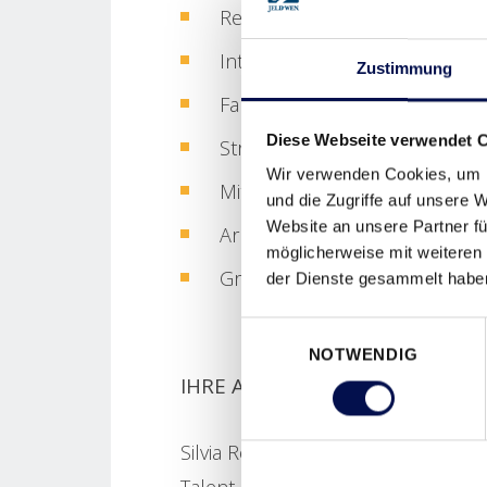
Regionales Unternehmen in i
Internationale Aufstiegsmögli
Zustimmung
Familiäre Zusammenarbeit
Diese Webseite verwendet 
Stressfreie Anreise ohne Stau
Wir verwenden Cookies, um I
Mitarbeiterveranstaltungen u
und die Zugriffe auf unsere 
Website an unsere Partner fü
Arbeitsmedizinerin und diver
möglicherweise mit weiteren
Gratis Obst am Arbeitsplatz
der Dienste gesammelt habe
Einwilligungsauswahl
NOTWENDIG
IHRE ANSPRECHPARTNERIN:
Silvia Rotter