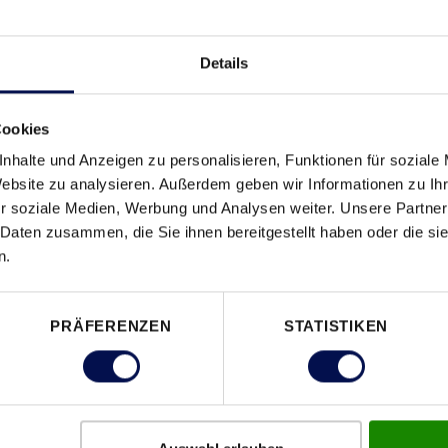
nternationalem Konzern
chkeiten
Details
Cookies
 (zB keine Tangente A23)
nhalte und Anzeigen zu personalisieren, Funktionen für soziale
nd
Website zu analysieren. Außerdem geben wir Informationen zu I
r soziale Medien, Werbung und Analysen weiter. Unsere Partner
se Gesundheitsaktionen (Impfungen, Vorsorgeuntersuc
 Daten zusammen, die Sie ihnen bereitgestellt haben oder die s
n.
PRÄFERENZEN
STATISTIKEN